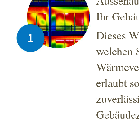
Aussenau
Ihr Gebä
Dieses Wä
welchen S
Wärmever
erlaubt s
zuverläss
Gebäudez